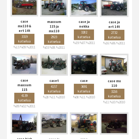
case
maxxum
case ja
case ja
mx110 &
115 ja
nokka
ert 14t
ert 14t
mx110
3282
2732
3319
2923
katselua
katselua
katselua
katselua
%19.%07.%2011
%16.%06.%2011
%13.%09.%2011
%03.%08.%2011
case
caset
case
case mx
maxxum
110
4157
3691
115
katselua
katselua
3216
4139
katselua
%28.%11.%2010
%08.%11.%2010
katselua
%11.%10.%2010
%09.%02.%2011
case hiab