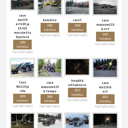
case
mx110
komatsu
caset
case
ert14t ja
maxxum115
3360
3409
19.32t
& ert
katselua
katselua
mursketta
3169
%22.%11.%2012
%25.%10.%2012
kyyvissä
katselua
3249
%15.%10.%2012
katselua
%15.%10.%2014
hoojiitä
Case
case
case
uittamassa.
Mx110 ja
maxxum115
mx110 &
3072
vila
& tempo
ert
katselua
2809
2668
2914
%13.%05.%2012
katselua
katselua
katselua
%29.%08.%2012
%06.%06.%2012
%24.%04.%2012