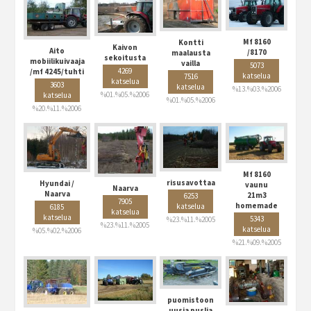
Mf 8160
Kontti
Kaivon
Aito
/8170
maalausta
sekoitusta
mobiilikuivaaja
vailla
5073
4269
/mf 4245/tuhti
katselua
7516
katselua
3603
katselua
%13.%03.%2006
%01.%05.%2006
katselua
%01.%05.%2006
%20.%11.%2006
Mf 8160
risusavottaa
Hyundai /
vaunu
Naarva
Naarva
21m3
6253
7905
homemade
katselua
6185
katselua
katselua
5343
%23.%11.%2005
%23.%11.%2005
katselua
%05.%02.%2006
%21.%09.%2005
puomistoon
uusia puslia