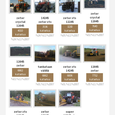
zetor
crystal
zetor
14245
zetor zts
12045
crystal
zetor zts
12245
12045
7640
3536
3230
katselua
4010
katselua
katselua
katselua
%02.%12.%2007
%24.%12.%2007
%05.%12.%2007
%24.%12.%2007
12045
zetor
tankataan
zetor zts
12045
6662
välillä
14245
zetor
katselua
6662
6606
7752
%02.%12.%2007
katselua
katselua
katselua
%01.%12.%2007
%01.%12.%2007
%30.%11.%2007
zetor zts
zetor
super