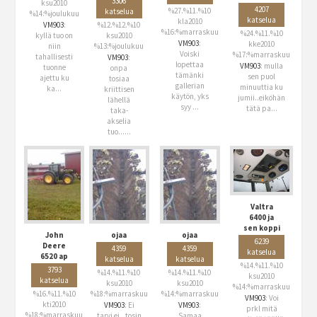
3306
ksu2010
4207
%27.%11.%10
katselua
%14:%joulukuu
katselua
kla2010
%12.%12.%10
VM903
:
%16:%marraskuu
%24.%11.%10
ksu2010
kyllä tuo on
VM903
:
kke2010
%13:%joulukuu
niin
Voiski
%17:%marraskuu
tahallisesti
VM903
:
lopettaa
VM903
: mulla
tuonne
onpa
tämänki
sen puol
ajettu ku
tosiaa
gallerian
minuuttia ku
ka...
kriittisen
käytön, yks
jumii..eiköhän
lähellä
syy ...
tätä pa...
taka-
akselia
tuo......
Valtra
6400 ja
sen koppi
John
ojaa
ojaa
6239
Deere
4359
4359
katselua
6520 ap
katselua
katselua
%14.%11.%10
3793
%14.%11.%10
%14.%11.%10
ksu2010
katselua
ksu2010
ksu2010
%14:%marraskuu
%16.%11.%10
%18:%marraskuu
%14:%marraskuu
VM903
: Voi
kti2010
VM903
: Ei
VM903
:
prkl mitä
%18:%marraskuu
tarvi ei...tosin
Samaa