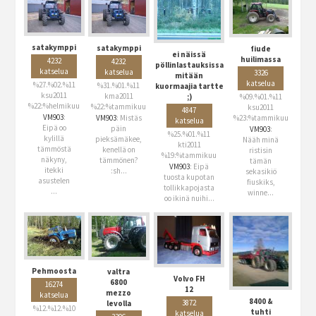
satakymppi
satakymppi
fiude
ei näissä
huilimassa
4232
4232
pöllinlastauksissa
katselua
katselua
3326
mitään
katselua
%27.%02.%11
%31.%01.%11
kuormaajia tartte
ksu2011
kma2011
%09.%01.%11
;)
%22:%helmikuu
%22:%tammikuu
ksu2011
4847
VM903
:
VM903
: Mistäs
%23:%tammikuu
katselua
Eipä oo
päin
VM903
:
%25.%01.%11
kylillä
pieksämäkee,
Nääh minä
kti2011
tämmöstä
kenellä on
ristisin
%19:%tammikuu
näkyny,
tämmönen?
tämän
VM903
: Eipä
itekki
:sh...
sekasikiö
tuosta kupotan
asustelen
fiuskiks,
tollikkapojasta
...
winne...
oo ikinä nuihi...
Pehmoosta
valtra
Volvo FH
6800
16274
12
mezzo
katselua
8400 &
3872
levolla
%12.%12.%10
tuhti
katselua