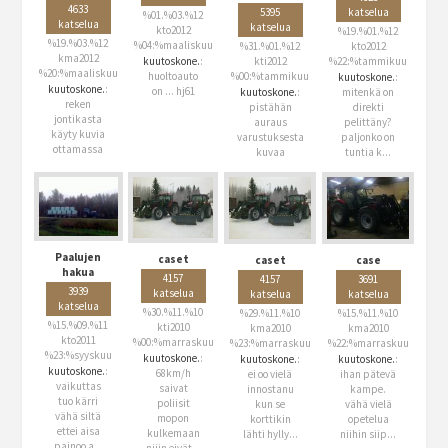
4633
5395
katselua
%01.%03.%12
katselua
katselua
kto2012
%19.%01.%12
%19.%03.%12
%04:%maaliskuu
%31.%01.%12
kto2012
kma2012
kuutoskone.
:
kti2012
%22:%tammikuu
%20:%maaliskuu
huoltoauto
%00:%tammikuu
kuutoskone.
:
kuutoskone.
:
on ... hj61
kuutoskone.
:
mitenkä on
reken
pistähän
direkti
jontikasta
auraus
pelittäny?
käyty kuvia
varustuksesta
paljonko on
ottamassa
kuvaa
tuntia k...
Paalujen
caset
caset
case
hakua
4157
4157
3691
3939
katselua
katselua
katselua
katselua
%30.%11.%10
%29.%11.%10
%15.%11.%10
%15.%09.%11
kti2010
kma2010
kma2010
kto2011
%00:%marraskuu
%23:%marraskuu
%22:%marraskuu
%23:%syyskuu
kuutoskone.
:
kuutoskone.
:
kuutoskone.
:
kuutoskone.
:
68km/h
ei oo vielä
ihan pätevä
vaikuttas
saivat
innostanu
kampe.
tuo kärri
poliisit
kun se
vähä vielä
vähä siltä
mopon
korttikin
opetelua
ettei aisa
kulkemaan
lähti hylly...
niihin siip...
painoo a...
niiin eivät...