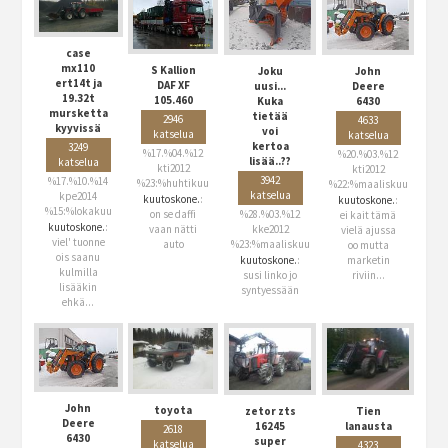
case
mx110
S Kallion
Joku
John
ert14t ja
DAF XF
uusi...
Deere
19.32t
105.460
Kuka
6430
mursketta
tietää
2946
4633
kyyvissä
voi
katselua
katselua
kertoa
3249
%17.%04.%12
%20.%03.%12
lisää..??
katselua
kti2012
kti2012
3942
%17.%10.%14
%23:%huhtikuu
%22:%maaliskuu
katselua
kpe2014
kuutoskone.
:
kuutoskone.
:
%15:%lokakuu
on se daffi
%28.%03.%12
ei kait tämä
kuutoskone.
:
vaan nätti
kke2012
vielä ajussa
viel' tuonne
auto
%23:%maaliskuu
oo mutta
ois saanu
kuutoskone.
:
marketin
kulmilla
susi linko jo
riviin...
lisääkin
syntyessään
ehkä...
John
toyota
zetor zts
Tien
Deere
16245
lanausta
2618
6430
super
katselua
4323