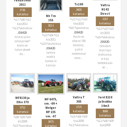
rehunteko
Ts100
2011
Valtra
N142
3400
3736
Direct
katselua
katselua
Nh Tm
3357
%15.%12.%10
%17.%06.%11
155
katselua
kke2010
kpe2011
3013
%01:%joulukuu
%12:%kesäkuu
%12.%10.%10
katselua
JD6420
:
JD6420
:
kti2010
%23.%04.%11
Hyvin on
mistäs päin
%16:%lokakuu
kla2011
silocut 190
siilinjärvee?
JD6420
:
%22:%huhtikuu
kestäny,
kovin on
tämäkin
JD6420
:
paitsi
tutun oloset
ihan täys
samaa
molemmat
ko...
makuasia,
mieltä
euro...
ei käy
tumex:in
itellekkään
kanssa
se ...
Valtra T
ford 8210
MF8130 ja
MF 6475,
305
ja livakka
Elho 370
vm. -09 +
14m3
3725
3752
Welger
katselua
3668
katselua
RP 235
katselua
vm. -07
%14.%06.%09
%08.%09.%09
ksu2009
%12.%06.%09
kti2009
3475
%12:%kesäkuu
kpe2009
%15:%syyskuu
katselua