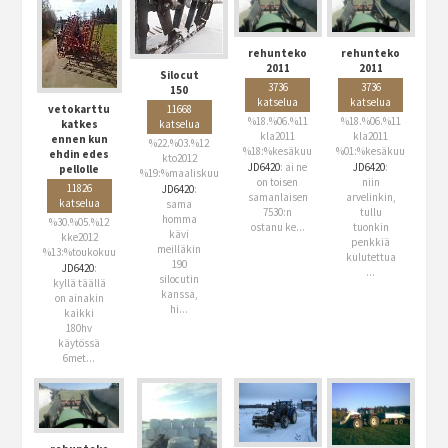
rehunteko
rehunteko
2011
2011
Silocut
3736
3736
150
katselua
katselua
11668
vetokarttu
%18.%06.%11
%18.%06.%11
katselua
katkes
kla2011
kla2011
ennen kun
%22.%03.%12
%18:%kesäkuu
%01:%kesäkuu
ehdin edes
kto2012
JD6420
: ai ne
JD6420
:
pellolle
%19:%maaliskuu
on toisen
niin
11826
JD6420
:
samanlaisen
arvelinkin,
katselua
sama
7530:n
tullu
homma
%30.%05.%12
ostanu
ke...
tuonkin
kävi
kke2012
penkkiä
meilläkin
%13:%toukokuu
kulutettua
190
JD6420
:
...
silocutin
kyllä täällä
kanssa,
on ainakin
hi...
kaikki
180hv
käytössä
6met...