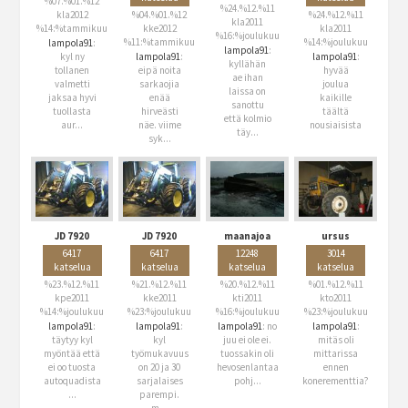
%07.%01.%12
%24.%12.%11
kla2012
%04.%01.%12
%24.%12.%11
kla2011
%14:%tammikuu
kke2012
kla2011
%16:%joulukuu
%11:%tammikuu
%14:%joulukuu
lampola91
:
lampola91
:
kyl ny
lampola91
:
lampola91
:
kyllähän
tollanen
eipä noita
hyvää
ae ihan
valmetti
sarkaojia
joulua
laissa on
jaksaa hyvi
enää
kaikille
sanottu
tuollasta
hirveästi
täältä
että kolmio
aur...
näe. viime
nousiaisista
täy...
syk...
JD 7920
JD 7920
maanajoa
ursus
6417
6417
12248
3014
katselua
katselua
katselua
katselua
%23.%12.%11
%21.%12.%11
%20.%12.%11
%01.%12.%11
kpe2011
kke2011
kti2011
kto2011
%14:%joulukuu
%23:%joulukuu
%16:%joulukuu
%23:%joulukuu
lampola91
:
lampola91
:
lampola91
: no
lampola91
:
täytyy kyl
kyl
juu ei ole ei.
mitäs oli
myöntää että
työmukavuus
tuossakin oli
mittarissa
ei oo tuosta
on 20 ja 30
hevosenlantaa
ennen
autoquadista
sarjalaises
pohj...
konerementtia?
...
parempi.
m...