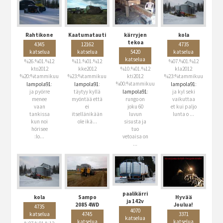
Rahtikone
Kaatumatauti
kärryjen
kola
tekoa
4345
12162
4735
katselua
katselua
5420
katselua
katselua
%26.%01.%12
%11.%01.%12
%07.%01.%12
kto2012
kke2012
%10.%01.%12
kla2012
%20:%tammikuu
%23:%tammikuu
kti2012
%23:%tammikuu
%00:%tammikuu
lampola91
:
lampola91
:
lampola91
:
ja pyörre
täytyy kyllä
lampola91
:
ja kyl seki
menee
myöntää että
rungo on
vaikuttaa
vaan
ei
joku 60
et kui paljo
tankissa
itsellänikään
luvun
lunta o
...
kun noi
ole ikä...
sisusta ja
hörisee
tuo
:lo...
vetoaisa on
...
paalikärri
kola
Sampo
Hyvää
ja 142v
2085 4WD
Joulua!
4735
4070
katselua
4745
3371
katselua
katselua
katselua