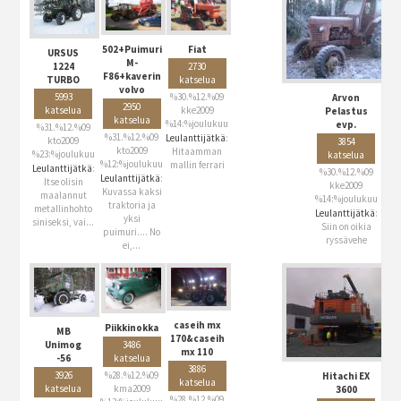
502+Puimuri
Fiat
URSUS
M-
2730
1224
F86+kaverin
katselua
TURBO
volvo
%30.%12.%09
5993
Arvon
2950
kke2009
katselua
Pelastus
katselua
%14:%joulukuu
evp.
%31.%12.%09
%31.%12.%09
Leulanttijätkä
:
kto2009
3854
kto2009
Hitaamman
%23:%joulukuu
katselua
%12:%joulukuu
mallin ferrari
Leulanttijätkä
:
%30.%12.%09
Leulanttijätkä
:
Itse olisin
kke2009
Kuvassa kaksi
maalannut
%14:%joulukuu
traktoria ja
metallinhohto
Leulanttijätkä
:
yksi
siniseksi, vai...
Siin on oikia
puimuri.... No
ryssävehe
ei,...
caseih mx
Piikkinokka
MB
170&caseih
3486
Unimog
mx 110
katselua
-56
3886
%28.%12.%09
3926
Hitachi EX
katselua
kma2009
katselua
3600
%28.%12.%09