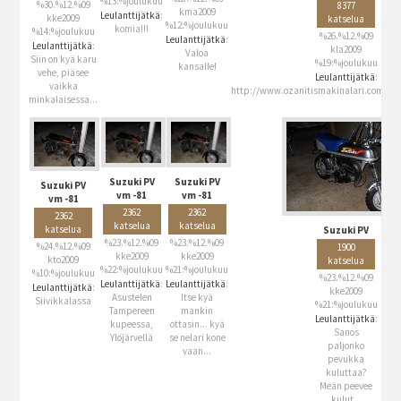
%13:%joulukuu
%30.%12.%09
8377
kma2009
Leulanttijätkä
:
kke2009
katselua
%12:%joulukuu
komia!!!
%14:%joulukuu
%26.%12.%09
Leulanttijätkä
:
Leulanttijätkä
:
kla2009
Valoa
Siin on kyä karu
%19:%joulukuu
kansalle!
vehe, piäsee
Leulanttijätkä
:
vaikka
http://www.ozanitismakinalari.com/asset
minkalaisessa...
Suzuki PV
Suzuki PV
Suzuki PV
vm -81
vm -81
vm -81
2362
2362
2362
katselua
katselua
katselua
Suzuki PV
%23.%12.%09
%23.%12.%09
%24.%12.%09
1900
kke2009
kke2009
kto2009
katselua
%22:%joulukuu
%21:%joulukuu
%10:%joulukuu
%23.%12.%09
Leulanttijätkä
:
Leulanttijätkä
:
Leulanttijätkä
:
kke2009
Asustelen
Itse kyä
Siivikkalassa
%21:%joulukuu
Tampereen
mankin
Leulanttijätkä
:
kupeessa,
ottasin... kyä
Sanos
Ylöjärvellä
se nelari kone
paljonko
vaan...
pevukka
kuluttaa?
Meän peevee
kulut...