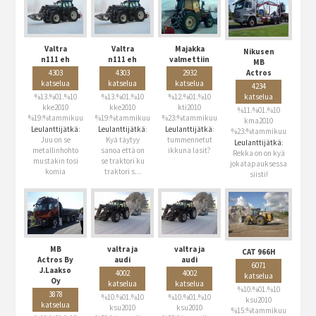
Valtra
Valtra
Majakka
Nikusen
n111 eh
n111 eh
valmettiin
MB
Actros
4303
4303
2932
katselua
katselua
katselua
4234
katselua
%13.%01.%10
%13.%01.%10
%12.%01.%10
kke2010
kke2010
kti2010
%11.%01.%10
%19:%tammikuu
%19:%tammikuu
%23:%tammikuu
kma2010
Leulanttijätkä
:
Leulanttijätkä
:
Leulanttijätkä
:
%23:%tammikuu
Juu on se
Kyä täytyy
tummennetut
Leulanttijätkä
:
metallinhohto
sanoa että on
ikkuna lasit?
Rekka on on kyä
mustakin tosi
se traktori ku
jokatapauksessa
komia
traktori s...
siisti!
MB
valtra ja
valtra ja
CAT 966H
Actros By
audi
audi
6071
J.Laakso
4002
4002
katselua
Oy
katselua
katselua
%10.%01.%10
3878
%10.%01.%10
%10.%01.%10
ksu2010
katselua
ksu2010
ksu2010
%15:%tammikuu