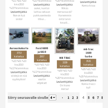
%11.%01.%10
%21:%tammikuu
%20:%tammikuu
Leulanttijätkä
:
kma2010
Leulanttijätkä
:
Leulanttijätkä
:
Komia kissa
%23:%tammikuu
oukei, kantsii
Mikäs
Leulanttijätkä
:
laittaa sekaan
mersussa oli?
Non on kyä
pakkasenkesto
Harvemmin
siisto!
litkui...
niitä tarvii
hinaill...
Aurauskalusto
Ford 6600
mb trac
ja 6610
1600
3753
turbo
katselua
2957
MB TRAC
katselua
3531
%10.%01.%10
3339
katselua
ksu2010
%10.%01.%10
katselua
%12:%tammikuu
ksu2010
%09.%01.%10
%09.%01.%10
%12:%tammikuu
Leulanttijätkä
:
kla2010
kla2010
siistejä on nää
Leulanttijätkä
:
%20:%tammikuu
%20:%tammikuu
nyyhkytkin!
voortin
Leulanttijätkä
:
Leulanttijätkä
:
veljekset
Komia tracci
On hiano
kyl!
mersu!
Siirry seuraavalle sivulle
1
2
3
4
5
6
7
8