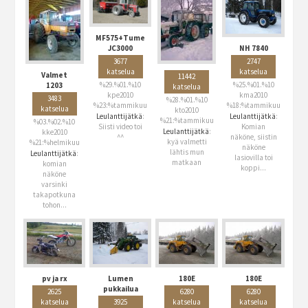
MF575+Tume
NH 7840
JC3000
2747
3677
katselua
katselua
Valmet
11442
%25.%01.%10
%29.%01.%10
1203
katselua
kma2010
kpe2010
3483
%28.%01.%10
%18:%tammikuu
%23:%tammikuu
katselua
kto2010
Leulanttijätkä
:
Leulanttijätkä
:
%21:%tammikuu
%03.%02.%10
Komian
Siisti video toi
Leulanttijätkä
:
kke2010
näköne, siistin
^^
kyä valmetti
%21:%helmikuu
näköne
lähtis mun
Leulanttijätkä
:
lasiovilla toi
matkaan
komian
koppi...
näköne
varsinki
takapotkuna
tohon...
pv ja rx
Lumen
180E
180E
pukkailua
2625
6280
6280
katselua
3925
katselua
katselua