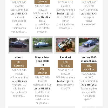
katselua
%21.%01.%10
%17.%01.%10
%15.%01.%10
kto2010
%17.%01.%10
ksu2010
kpe2010
%21:%tammikuu
ksu2010
%00:%tammikuu
%17:%tammikuu
%17:%tammikuu
Leulanttijätkä
:
Leulanttijätkä
:
Leulanttijätkä
:
Mulla oli
Leulanttijätkä
:
On toi 180-volvo
Misä piän
joskus kauan
Noilla
jo ihan
volovo
sitten
varusteilla jo
kunnioitettavan
kuleksellee?
tuommonen
luulis tulosta
kokone, o...
vanhan kop...
syntyvän
mersu
Mercedes-
kaukkari
mersu 200D
Benz 300D
maalattuna.
2161
4709
-83
katselua
katselua
2152
2508
katselua
%14.%01.%10
%14.%01.%10
katselua
kto2010
kto2010
%14.%01.%10
%18:%tammikuu
%14.%01.%10
%18:%tammikuu
kto2010
kto2010
%18:%tammikuu
Leulanttijätkä
:
Leulanttijätkä
:
%18:%tammikuu
Kyähä toi 190
Mercedes-Benz
Leulanttijätkä
:
silti komia
Leulanttijätkä
:
Clk-GTR
Totaha ei oikee
on... ja kesävä
Siis tolla w123
saa ajamalla
tekniikk...
mesellä ajaa
rikki, paljo
vaikka kaks
ajettu? ...
miljoonaa...