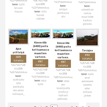
%23:%helmikuu
%08.%02.%08
%13:%helmikuu
%16:%helmikuu
kpe2008
herer
: kyllä
herer
:
herer
:
%23:%helmikuu
ne vaan
mitäpä
valmetit on
hajuaa
herer
: niitä
jontikassa
rautaa
harvon
olis
muut tulee
näkkee
kaukaa
perästä
Kinnerillä
Kinnerillä
(6400) puita
(6400) puita
Ajon
kottaamassa
kottaamassa
Tosiajoa
yrittelyä
maantien
maantien
8992
varteen.
6609
varteen.
katselua
katselua
4967
4967
%29.%01.%08
katselua
%02.%02.%08
katselua
kti2008
kla2008
%02.%02.%08
%29.%01.%08
%00:%tammikuu
%16:%helmikuu
kla2008
kti2008
herer
: kyllä
herer
:
%15:%helmikuu
%00:%tammikuu
se on
saattaako
herer
: eipä
herer
: onko
semmonen
sillä
kyllä
ees
rometto
jontikalla
kääntyvällä
ettei
ees vetää
aisalla ja
mittään
lastaajaa_
hydrauli
järkee
ylettimel...