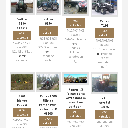
Valtra
valtra
4928
Valtra
T190
6850
katselua
T191
edestä
3919
%12.%04.%08
3365
4076
katselua
kla2008
katselua
katselua
%14.%04.%08
%14:%huhtikuu
%08.%03.%08
%23.%04.%08
kma2008
herer
:
kla2008
kke2008
%22:%huhtikuu
minkä
%19:%maaliskuu
%21:%huhtikuu
herer
:
kokonen
herer
: onko
herer
:
komia on
kone tos on
tää se
komee on!
vallu
:_:
revolution
malli_
Kinnerillä
(6400) puita
6600
Valtra 6400
kottaamassa
zetor
kiskoo
lähtee
maantien
crystal
ruuvia
remonttiin.
varteen.
12045
Veturina JD
9126
4967
7221
6920S
katselua
katselua
katselua
22749
%15.%02.%08
%04.%02.%08
%02.%02.%08
katselua
kpe2008
kma2008
kla2008