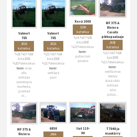
Kesä 2008
MF 375 &
3199
Riviera
katselua
Casalis
Valmet
Valmet
pikkupaalaaja
%14.%07.%08
705
705
kma2008
2438
2616
2616
%22:%heinäkuu
katselua
katselua
katselua
herer
:
%11.%07.%08
%28.%07.%08
%21.%07.%08
puhas lasi
kpe2008
kma2008
kma2008
ainakin
%11:%heinäkuu
%20:%heinäkuu
%21:%heinäkuu
herer
:
herer
: ei oo
herer
:
meillä ei oo
ollu
sieltäpä
menny
mittään
juuri
ikinä rikki
suurempia
mittään
murheita,
siitä
ja onhan
palaa...
ni...
6850
fiat 110-
T7040 ja
MF 375 &
90
maakärry
Riviera
2464