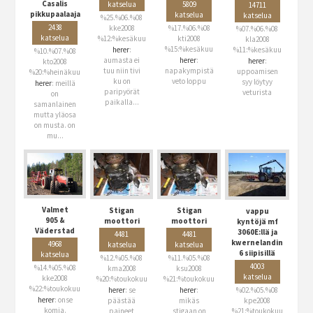
Casalis
katselua
5809
14711
pikkupaalaaja
katselua
katselua
%25.%06.%08
2438
kke2008
%17.%06.%08
%07.%06.%08
katselua
%12:%kesäkuu
kti2008
kla2008
%15:%kesäkuu
herer
:
%11:%kesäkuu
%10.%07.%08
aumasta ei
herer
:
herer
:
kto2008
tuu niin tivi
napakympistä
uppoamisen
%20:%heinäkuu
ku on
veto loppu
syy löytyy
herer
: meillä
paripyörät
veturista
on
paikalla...
samanlainen
mutta yläosa
on musta. on
mu...
Valmet
Stigan
Stigan
vappu
905 &
moottori
moottori
kyntöjä mf
Väderstad
3060E:llä ja
4481
4481
kwernelandin
4968
katselua
katselua
6 siipisillä
katselua
%12.%05.%08
%11.%05.%08
4003
%14.%05.%08
kma2008
ksu2008
katselua
kke2008
%20:%toukokuu
%21:%toukokuu
%22:%toukokuu
herer
: se
%02.%05.%08
herer
:
herer
: onse
päästää
kpe2008
mikäs
komia.
paineet
%21:%toukokuu
stigaan on