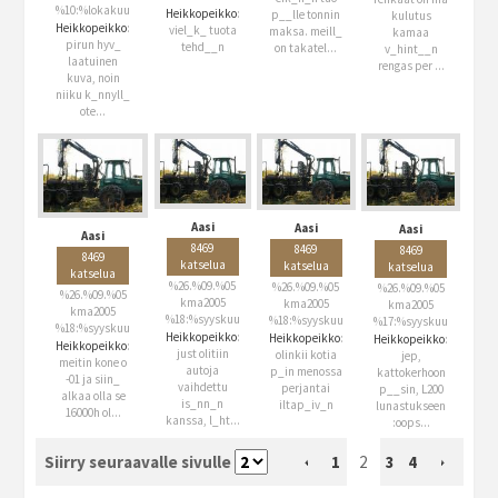
%10:%lokakuu
Heikkopeikko
:
p__lle tonnin
kulutus
Heikkopeikko
:
viel_k_ tuota
maksa. meill_
kamaa
pirun hyv_
tehd__n
on takatel...
v_hint__n
laatuinen
rengas per ...
kuva, noin
niiku k_nnyll_
ote...
Aasi
Aasi
Aasi
Aasi
8469
8469
8469
8469
katselua
katselua
katselua
katselua
%26.%09.%05
%26.%09.%05
%26.%09.%05
%26.%09.%05
kma2005
kma2005
kma2005
kma2005
%18:%syyskuu
%18:%syyskuu
%17:%syyskuu
%18:%syyskuu
Heikkopeikko
:
Heikkopeikko
:
Heikkopeikko
:
Heikkopeikko
:
just olitiin
olinkii kotia
jep,
meitin kone o
autoja
p_in menossa
kattokerhoon
-01 ja siin_
vaihdettu
perjantai
p__sin, L200
alkaa olla se
is_nn_n
iltap_iv_n
lunastukseen
16000h ol...
kanssa, l_ht...
:oops...
Siirry seuraavalle sivulle
1
2
3
4