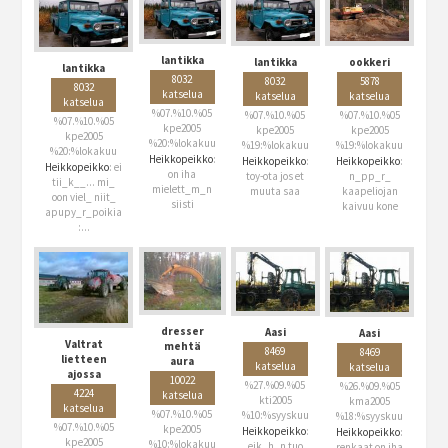
lantikka
lantikka
ookkeri
lantikka
8032
8032
5878
8032
katselua
katselua
katselua
katselua
%07.%10.%05
%07.%10.%05
%07.%10.%05
%07.%10.%05
kpe2005
kpe2005
kpe2005
kpe2005
%20:%lokakuu
%19:%lokakuu
%19:%lokakuu
%20:%lokakuu
Heikkopeikko
:
Heikkopeikko
:
Heikkopeikko
:
Heikkopeikko
: ei
on iha
toy-ota jos et
n_pp_r_
tii_k__... mi_
mielett_m_n
muuta saa
kaapeliojan
oon viel_ niit_
siisti
kaivuu kone
apupy_r_poikia
:...
dresser
Aasi
Aasi
Valtrat
mehtä
8469
8469
lietteen
aura
katselua
katselua
ajossa
10022
%27.%09.%05
%26.%09.%05
4224
katselua
kti2005
kma2005
katselua
%07.%10.%05
%10:%syyskuu
%18:%syyskuu
%07.%10.%05
kpe2005
Heikkopeikko
:
Heikkopeikko
:
kpe2005
%10:%lokakuu
eik_h_n tuo
renkaat on iha