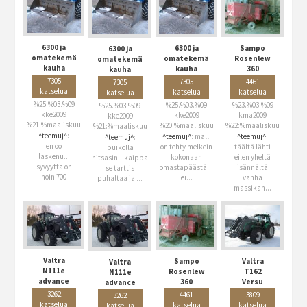
6300 ja
6300 ja
Sampo
6300 ja
omatekemä
omatekemä
Rosenlew
omatekemä
kauha
kauha
360
kauha
7305
7305
4461
7305
katselua
katselua
katselua
katselua
%25.%03.%09
%25.%03.%09
%23.%03.%09
%25.%03.%09
kke2009
kke2009
kma2009
kke2009
%21:%maaliskuu
%20:%maaliskuu
%22:%maaliskuu
%21:%maaliskuu
^teemuj^
:
^teemuj^
: malli
^teemuj^
:
^teemuj^
:
en oo
on tehty melkein
täältä lähti
puikolla
laskenu...
kokonaan
eilen yheltä
hitsasin...kaippa
syvyyttä on
omastapäästä...
isännältä
se tarttis
noin 700
ei...
vanha
puhaltaa ja ...
massikan...
Valtra
Sampo
Valtra
Valtra
N111e
Rosenlew
T162
N111e
advance
360
Versu
advance
3262
4461
3809
3262
katselua
katselua
katselua
katselua