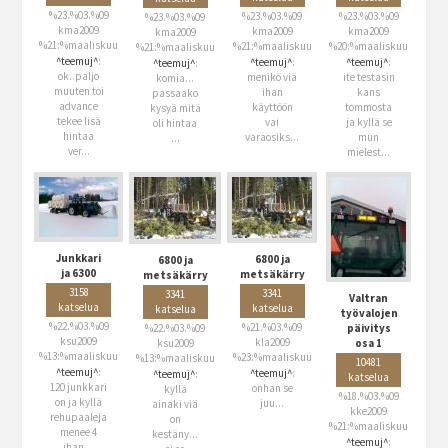
%23.%03.%09
%23.%03.%09
%23.%03.%09
%23.%03.%09
kma2009
kma2009
kma2009
kma2009
%21:%maaliskuu
%21:%maaliskuu
%20:%maaliskuu
%21:%maaliskuu
^teemuj^
:
^teemuj^
:
^teemuj^
:
^teemuj^
:
ok..paljo
menikö viä
ite testasin
komia...
muuten toi
ihan
kans
passaako
advance
käyttöön
tommosta
kysyä mitä
tekee lisä
vai
ja kyllä se
oli hintaa
hintaa
varaosiks...
mun
...
ver...
mielest...
Junkkari
6800 ja
6800 ja
ja 6300
metsäkärry
metsäkärry
3158
3341
3341
Valtran
katselua
katselua
katselua
työvalojen
%22.%03.%09
%21.%03.%09
%22.%03.%09
päivitys
ksu2009
kla2009
ksu2009
osa 1
%13:%maaliskuu
%23:%maaliskuu
%13:%maaliskuu
10481
^teemuj^
:
^teemuj^
:
^teemuj^
:
katselua
120 junkkari
onhan se
kyllä
%18.%03.%09
on ja kyllä
juu...
ainaki viä
kke2009
rehupaaleja
on
%21:%maaliskuu
menee 4
kestäny...
^teemuj^
:
ihan ...