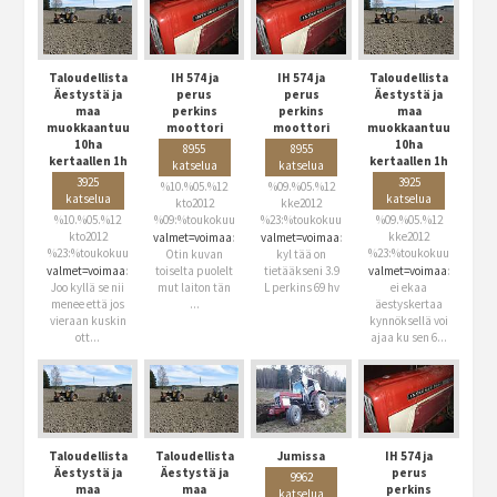
Taloudellista
IH 574 ja
IH 574 ja
Taloudellista
Äestystä ja
perus
perus
Äestystä ja
maa
perkins
perkins
maa
muokkaantuu
moottori
moottori
muokkaantuu
10ha
10ha
8955
8955
kertaallen 1h
kertaallen 1h
katselua
katselua
3925
3925
%10.%05.%12
%09.%05.%12
katselua
katselua
kto2012
kke2012
%10.%05.%12
%09:%toukokuu
%23:%toukokuu
%09.%05.%12
kto2012
kke2012
valmet=voimaa
:
valmet=voimaa
:
%23:%toukokuu
%23:%toukokuu
Otin kuvan
kyl tää on
valmet=voimaa
:
toiselta puolelt
tietääkseni 3.9
valmet=voimaa
:
Joo kyllä se nii
mut laiton tän
L perkins 69 hv
ei ekaa
menee että jos
...
äestyskertaa
vieraan kuskin
kynnöksellä voi
ott...
ajaa ku sen 6...
Taloudellista
Taloudellista
Jumissa
IH 574 ja
Äestystä ja
Äestystä ja
perus
9962
maa
maa
perkins
katselua