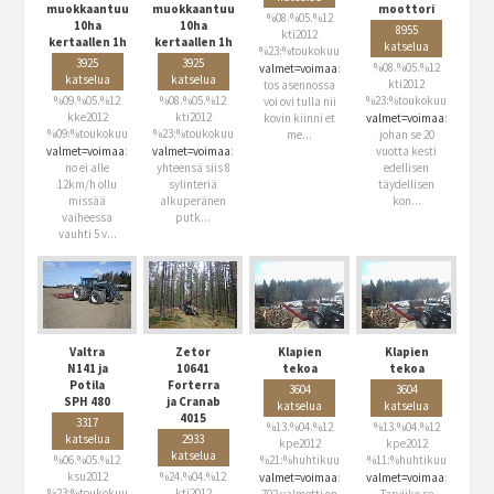
muokkaantuu
muokkaantuu
moottori
%08.%05.%12
10ha
10ha
8955
kti2012
kertaallen 1h
kertaallen 1h
katselua
%23:%toukokuu
3925
3925
%08.%05.%12
valmet=voimaa
:
katselua
katselua
kti2012
tos asennossa
%09.%05.%12
%08.%05.%12
%23:%toukokuu
voi ovi tulla nii
kke2012
kti2012
kovin kiinni et
valmet=voimaa
:
%09:%toukokuu
%23:%toukokuu
me...
johan se 20
valmet=voimaa
:
valmet=voimaa
:
vuotta kesti
no ei alle
yhteensä siis 8
edellisen
12km/h ollu
sylinteriä
täydellisen
missää
alkuperänen
kon...
vaiheessa
putk...
vauhti 5 v...
Valtra
Zetor
Klapien
Klapien
N141 ja
10641
tekoa
tekoa
Potila
Forterra
3604
3604
SPH 480
ja Cranab
katselua
katselua
4015
3317
%13.%04.%12
%13.%04.%12
katselua
2933
kpe2012
kpe2012
katselua
%06.%05.%12
%21:%huhtikuu
%11:%huhtikuu
ksu2012
%24.%04.%12
valmet=voimaa
:
valmet=voimaa
:
%23:%toukokuu
kti2012