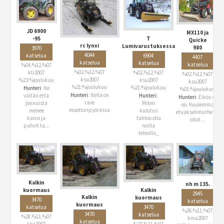
JD 6900
MX110 ja
T
-95
Quicke
rc lynxi
Lumivarustuksessa
980
3970
4044
6904
katselua
4407
katselua
katselua
katselua
%04.%12.%07
%02.%12.%07
%02.%12.%07
kti2007
%02.%12.%07
ksu2007
ksu2007
%23:%joulukuu
ksu2007
%21:%joulukuu
%21:%joulukuu
Hunteri
: Ite
%01:%joulukuu
Hunteri
: Itellä on
Hunteri
:
väitän että
Hunteri
: Eikös se
rave
Miten
jonnuista
oo. Kuulemma
moottoripyörässä
kulutus
menee
etuakselimurheita
tahtoo olla
kansi ja
ollut...
noilla
pahvit ta...
tehoilla_
Kalkin
nh m 135.
Kalkin
kuormaus
2945
Kalkin
kuormaus
3470
katselua
kuormaus
3470
katselua
%26.%11.%07
3470
katselua
%28.%11.%07
kma2007
katselua
%27.%11.%07
kke2007