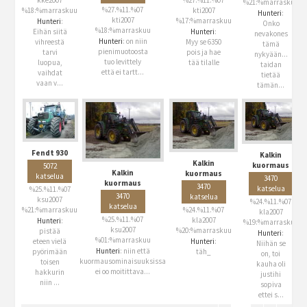
%21:%marraskuu
%27.%11.%07
kti2007
%18:%marraskuu
Hunteri
:
kti2007
%17:%marraskuu
Hunteri
:
Onko
%18:%marraskuu
Hunteri
:
Eihän siitä
nevakones
Hunteri
: on niin
Myy se 6350
vihreestä
tämä
pienimuotoosta
pois ja hae
tarvi
nykyään...
tuo levittely
tää tilalle
luopua,
taidan
että ei tartt...
vaihdat
tietää
vaan v...
tämän...
Fendt 930
Kalkin
Kalkin
kuormaus
5072
Kalkin
kuormaus
katselua
3470
kuormaus
3470
katselua
%25.%11.%07
3470
katselua
ksu2007
%24.%11.%07
katselua
%24.%11.%07
%21:%marraskuu
kla2007
%25.%11.%07
kla2007
Hunteri
:
%19:%marraskuu
ksu2007
%20:%marraskuu
pistää
Hunteri
:
%01:%marraskuu
Hunteri
:
eteen vielä
Niihän se
Hunteri
: niin että
täh_
pyörimään
on, toi
kuormausominaisuuksissa
toisen
kauha oli
ei oo moitittava...
hakkurin
justihi
niin ...
sopiva
ettei s...