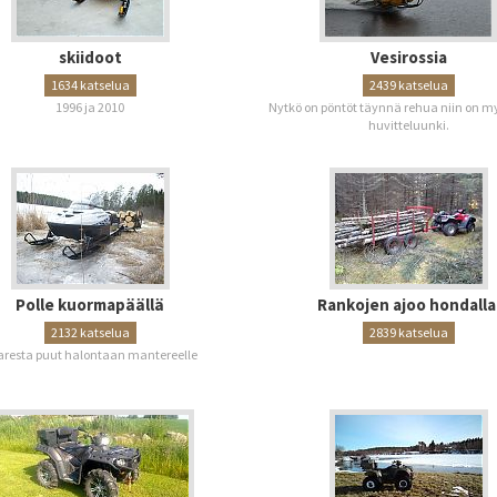
skiidoot
Vesirossia
1634 katselua
2439 katselua
1996 ja 2010
Nytkö on pöntöt täynnä rehua niin on m
huvitteluunki.
Polle kuormapäällä
Rankojen ajoo hondalla
2132 katselua
2839 katselua
aresta puut halontaan mantereelle