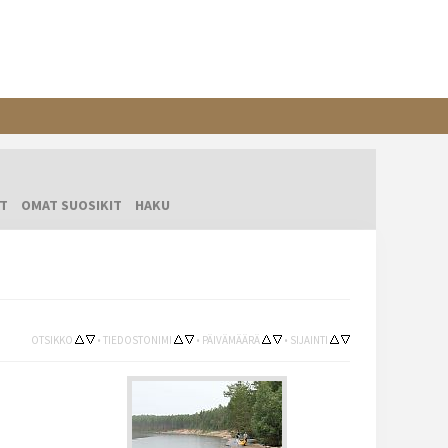
T
OMAT SUOSIKIT
HAKU
OTSIKKO
•
TIEDOSTONIMI
•
PÄIVÄMÄÄRÄ
•
SIJAINTI