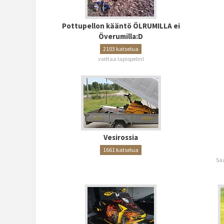
Pottupellon kääntö ÖLRUMILLA ei
Överumilla:D
2103 katselua
voittaa lapiopelin!
Vesirossia
1661 katselua
Sa