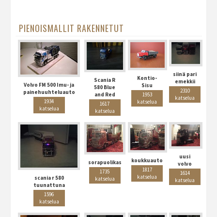
PIENOISMALLIT RAKENNETUT
siinä pari
Kontio-
Scania R
emekkii
Volvo FM 500 Imu- ja
Sisu
580 Blue
2310
painehuuhteluauto
and Red
1953
katselua
1934
katselua
1617
katselua
katselua
uusi
koukkuauto
sorapuolikas
volvo
1817
1735
1614
katselua
scania r 580
katselua
katselua
tuunattuna
1596
katselua