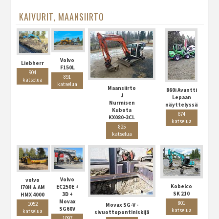
KAIVURIT, MAANSIIRTO
Volvo
Liebherr
F150L
904
891
katselua
katselua
Maansiirto
860i Avantti
J
Lepaan
Nurmisen
näyttelyssä
Kubota
674
KX080-3CL
katselua
825
katselua
Volvo
volvo
Kobelco
EC250E +
l70H & AM
SK 210
3D +
HMX 4000
Movax
801
1052
Movax SG-V -
SG60V
katselua
katselua
sivuottopontiniskijä
1097