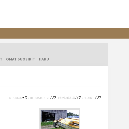
T
OMAT SUOSIKIT
HAKU
OTSIKKO
•
TIEDOSTONIMI
•
PÄIVÄMÄÄRÄ
•
SIJAINTI