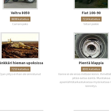
Valtra 8050
Fiat 100-90
8698 katselua
7214 katselua
Carraro poks
Vetari poikki
änkkäri hieman upoksissa
Pientä klappia
7253 katselua
8301 katselua
Ojan ylitys ei ihan ole onnistunut
Vanne ei ole enää millään kiinni. Ihmette
pitää outoa ääntä. Muistakaa
ajoonlähtötarkastuksessa myös katsoa 
kiinnitys.