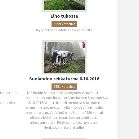
Elho tukossa
6559 katselua
löyty betoniraudotus verkko pellolta
Suolahden rekkaturma 6.10.2016
9551 katselua
li vaan kun
K-S Bulkin Scania R480 säiliöyhdistelmä suistui
liukkaalla tieosuudella ojaan Äänekosken Suolahdessa
renkaiden
6.10.2016. Yhdistelmä oli menossa Suolahden
suuntaan suistuessaan ylämäessä vasemmalle
puolelle ojaan. Vetäjänä ollut Scania R480 kaatui
oikealle kyljelleen ojaan keulan osoittaessa
tulosuuntaansa. Perävaunu pysyi pystyssä.
Henkilövahinkoja ei tullut.