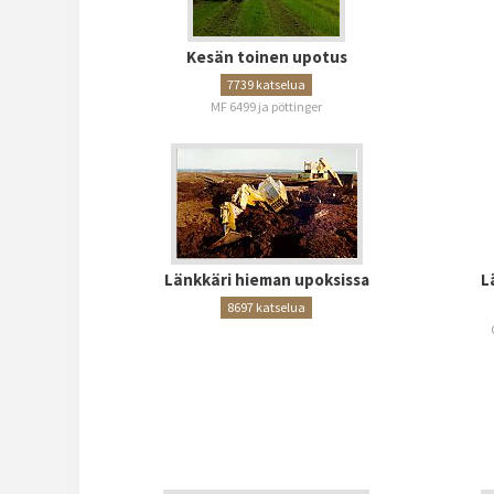
Kesän toinen upotus
7739 katselua
MF 6499 ja pöttinger
Länkkäri hieman upoksissa
L
8697 katselua