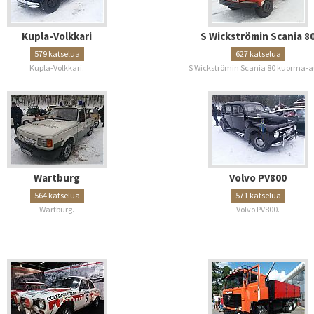
Kupla-Volkkari
S Wickströmin Scania 8
579 katselua
627 katselua
Kupla-Volkkari.
S Wickströmin Scania 80 kuorma-a
Wartburg
Volvo PV800
564 katselua
571 katselua
Wartburg.
Volvo PV800.