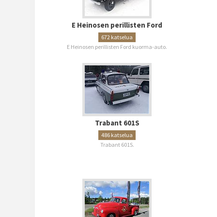
E Heinosen perillisten Ford
672 katselua
E Heinosen perillisten Ford kuorma-auto.
Trabant 601S
486 katselua
Trabant 601S.