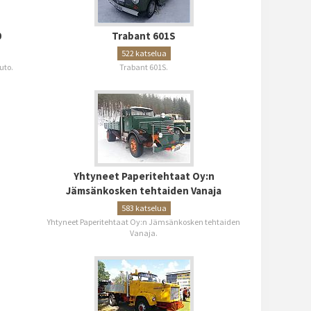
0
Trabant 601S
522 katselua
uto.
Trabant 601S.
Yhtyneet Paperitehtaat Oy:n
Jämsänkosken tehtaiden Vanaja
583 katselua
Yhtyneet Paperitehtaat Oy:n Jämsänkosken tehtaiden
Vanaja.