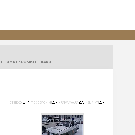
T
OMAT SUOSIKIT
HAKU
OTSIKKO
•
TIEDOSTONIMI
•
PÄIVÄMÄÄRÄ
•
SIJAINTI