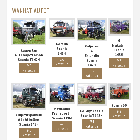
WANHAT AUTOT
M
Korsun
Nukalan
Kuljetus
Scania
Scania
Kauppilan
A
143H
143H
Autohajottamon
Eklundin
255
Scania T142H
Scania
246
katselua
142H
katselua
240
katselua
192
katselua
Scania 50
M Wiklund
Pölkkytransin
248
Transportin
Kuljetuspalvelu
Scania T143H
katselua
Scania 143M
A Lehtimäen
254
240
Scania 143H
katselua
katselua
243
katselua