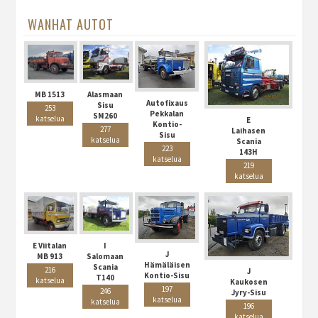
WANHAT AUTOT
MB 1513
Alasmaan
Autofixaus
Sisu
253
Pekkalan
SM260
katselua
E
Kontio-
277
Laihasen
Sisu
katselua
Scania
223
143H
katselua
219
katselua
E Viitalan
I
J
MB 913
Salomaan
Hämäläisen
Scania
216
J
Kontio-Sisu
T140
katselua
Kaukosen
197
246
Jyry-Sisu
katselua
katselua
196
katselua