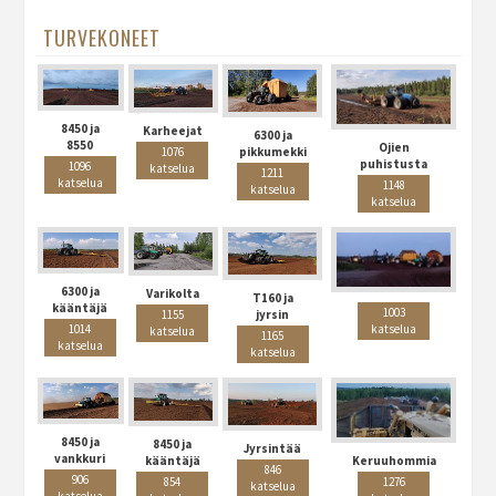
TURVEKONEET
8450 ja
Karheejat
6300 ja
8550
Ojien
1076
pikkumekki
puhistusta
1096
katselua
1211
katselua
1148
katselua
katselua
6300 ja
Varikolta
T160 ja
kääntäjä
1003
1155
jyrsin
katselua
1014
katselua
1165
katselua
katselua
8450 ja
8450 ja
Jyrsintää
vankkuri
kääntäjä
Keruuhommia
846
906
854
1276
katselua