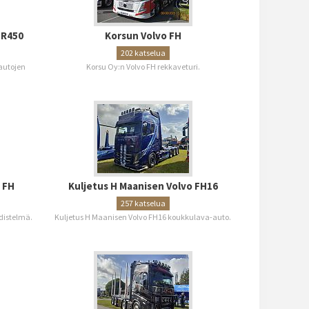
 R450
Korsun Volvo FH
202 katselua
autojen
Korsu Oy:n Volvo FH rekkaveturi.
 FH
Kuljetus H Maanisen Volvo FH16
257 katselua
hdistelmä.
Kuljetus H Maanisen Volvo FH16 koukkulava-auto.