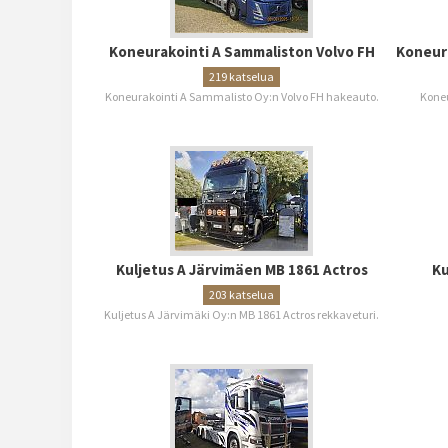
Koneurakointi A Sammaliston Volvo FH
Koneura
219 katselua
Koneurakointi A Sammalisto Oy:n Volvo FH hakeauto.
Koneu
Kuljetus A Järvimäen MB 1861 Actros
Ku
203 katselua
Kuljetus A Järvimäki Oy:n MB 1861 Actros rekkaveturi.