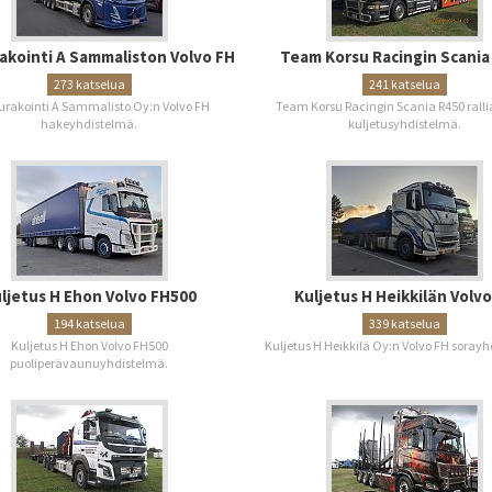
kointi A Sammaliston Volvo FH
Team Korsu Racingin Scania
273 katselua
241 katselua
rakointi A Sammalisto Oy:n Volvo FH
Team Korsu Racingin Scania R450 ralli
hakeyhdistelmä.
kuljetusyhdistelmä.
ljetus H Ehon Volvo FH500
Kuljetus H Heikkilän Volvo
194 katselua
339 katselua
Kuljetus H Ehon Volvo FH500
Kuljetus H Heikkilä Oy:n Volvo FH soray
puoliperävaunuyhdistelmä.