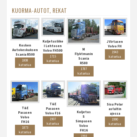
KUORMA-AUTOT, REKAT
Kuljetusliike
J Virtasen
Kosken
I Lehtosen
Volvo FH
M
Autokeskuksen
Volvo FH500
1943
Flyktmanin
Scania R500
1715
katselua
Scania
1808
katselua
R580
katselua
1787
katselua
T&E
Sisu Polar
T&E
Pasasen
asfaltin
Kuljetus
Pasasen
Volvo F16
ajossa
S
Volvo
1907
1990
Simpasen
FH16
katselua
katselua
Volvo
1873
FH16
katselua
2293