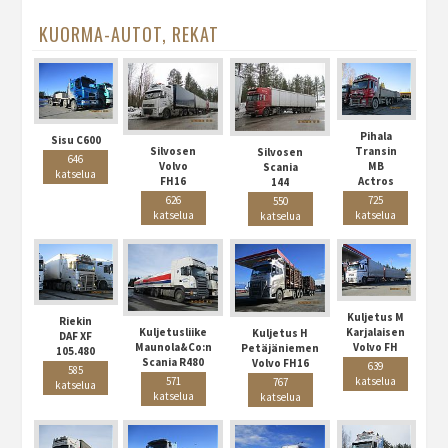
KUORMA-AUTOT, REKAT
Pihala
Sisu C600
Silvosen
Transin
Silvosen
646
Volvo
MB
Scania
katselua
FH16
Actros
144
626
725
550
katselua
katselua
katselua
Kuljetus M
Riekin
Kuljetusliike
Karjalaisen
Kuljetus H
DAF XF
Maunola&Co:n
Volvo FH
Petäjäniemen
105.480
Scania R480
Volvo FH16
639
585
571
katselua
767
katselua
katselua
katselua