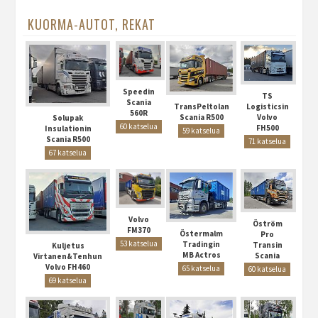
KUORMA-AUTOT, REKAT
Speedin
TS
Scania
Logisticsin
TransPeltolan
560R
Volvo
Scania R500
Solupak
60 katselua
FH500
Insulationin
59 katselua
Scania R500
71 katselua
67 katselua
Volvo
Öström
FM370
Östermalm
Pro
53 katselua
Tradingin
Transin
Kuljetus
MB Actros
Scania
Virtanen&Tenhun
Volvo FH460
65 katselua
60 katselua
69 katselua