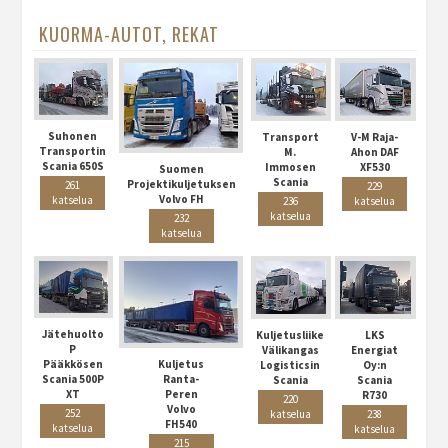
KUORMA-AUTOT, REKAT
Suhonen
Transport
V-M Raja-
Transportin
M.
Ahon DAF
Scania 650S
Immosen
XF530
Suomen
Scania
Projektikuljetuksen
261
229
Volvo FH
katselua
236
katselua
katselua
232
katselua
Jätehuolto
Kuljetusliike
LKS
P
Välikangas
Energiat
Pääkkösen
Kuljetus
Logisticsin
Oy:n
Scania 500P
Ranta-
Scania
Scania
XT
Peren
R730
220
Volvo
252
katselua
238
FH540
katselua
katselua
215