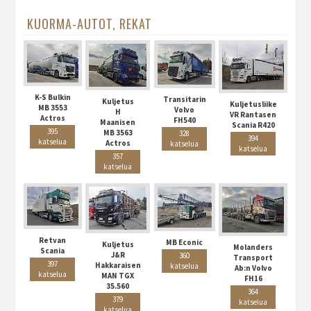
KUORMA-AUTOT, REKAT
K-S Bulkin
Transitarin
Kuljetus
Kuljetusliike
MB 3553
Volvo
H
VR Rantasen
Actros
FH540
Maanisen
Scania R420
395
MB 3563
328
394
katselua
Actros
katselua
katselua
357
katselua
Retvan
MB Econic
Kuljetus
Molanders
Scania
J&R
360
Transport
397
Hakkaraisen
katselua
Ab:n Volvo
katselua
MAN TGX
FH16
35.560
364
379
katselua
katselua