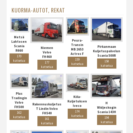
KUORMA-AUTOT, REKAT
Metsä
Peura-
Lahtosen
Transin
Scania
Pirkanmaan
Niemen
MB 2653
R660
Kuljetuspalvelun
Volvo
Actros F
Scania 500R
170
FH460
159
katselua
158
177
katselua
katselua
katselua
Plus
Kiila-
Tradingin
Kuljetuksen
Volvo
H
Rakennuskuljetus
Iveco
FH500
Widjeskogin
T Lindin Volvo
174
Scania 143H
162
FH540
katselua
katselua
194
161
katselua
katselua