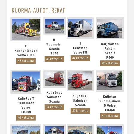
KUORMA-AUTOT, REKAT
H
J
Karjalaisen
Tuomolan
E
Lehtisen
Rahdin
Scania
Kannonlahden
Volvo FM
Scania
T340
Volvo FH16
R460
44 katselua
40 katselua
43 katselua
49 katselua
Kuljetus J
Kuljetus J
Kuljetus
Salmisen
Kuljetus T
Salmisen
Suomalainen
Scania
Hellemaan
Scania
M Volvo
54 katselua
Volvo
FH460
50 katselua
FH500
42 katselua
49 katselua