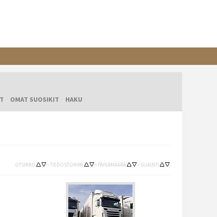
T
OMAT SUOSIKIT
HAKU
OTSIKKO
•
TIEDOSTONIMI
•
PÄIVÄMÄÄRÄ
•
SIJAINTI