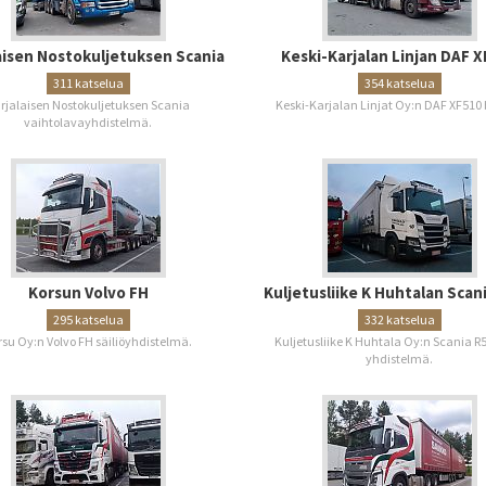
aisen Nostokuljetuksen Scania
Keski-Karjalan Linjan DAF 
311 katselua
354 katselua
rjalaisen Nostokuljetuksen Scania
Keski-Karjalan Linjat Oy:n DAF XF510 
vaihtolavayhdistelmä.
Korsun Volvo FH
Kuljetusliike K Huhtalan Scan
295 katselua
332 katselua
rsu Oy:n Volvo FH säiliöyhdistelmä.
Kuljetusliike K Huhtala Oy:n Scania R5
yhdistelmä.