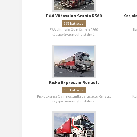
E&A Viitasalon Scania R560
Karjal
362 katselua
E&A Viitasalo Oy:n Scania R560
Ka
täysperävaunuyhdistelmä.
Kisko Expressin Renault
335 katselua
Kisko Express Oy:n nosturilla varustettu Renault
Ko
täysperävaunuyhdistelmä.