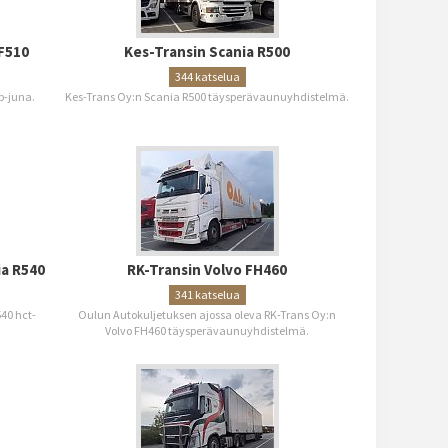
XF510
Kes-Transin Scania R500
344 katselua
b-juna.
Kes-Trans Oy:n Scania R500 täysperävaunuyhdistelmä.
ia R540
RK-Transin Volvo FH460
341 katselua
40 hct-
Oulun Autokuljetuksen ajossa oleva RK-Trans Oy:n
Volvo FH460 täysperävaunuyhdistelmä.