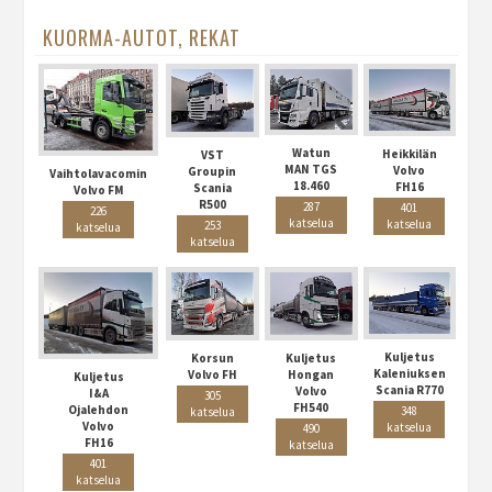
KUORMA-AUTOT, REKAT
Watun
Heikkilän
VST
MAN TGS
Volvo
Groupin
Vaihtolavacomin
18.460
FH16
Scania
Volvo FM
R500
287
401
226
katselua
katselua
253
katselua
katselua
Kuljetus
Korsun
Kuljetus
Kaleniuksen
Volvo FH
Hongan
Kuljetus
Scania R770
Volvo
I&A
305
FH540
Ojalehdon
348
katselua
Volvo
katselua
490
FH16
katselua
401
katselua