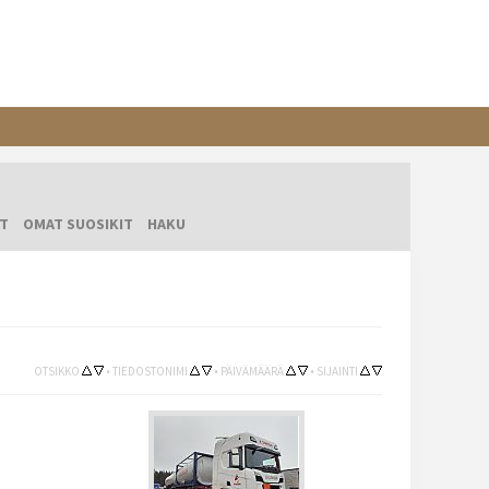
T
OMAT SUOSIKIT
HAKU
OTSIKKO
•
TIEDOSTONIMI
•
PÄIVÄMÄÄRÄ
•
SIJAINTI