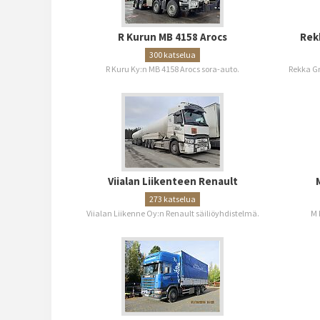
R Kurun MB 4158 Arocs
Rek
300 katselua
R Kuru Ky:n MB 4158 Arocs sora-auto.
Rekka Gr
Viialan Liikenteen Renault
273 katselua
Viialan Liikenne Oy:n Renault säiliöyhdistelmä.
M 