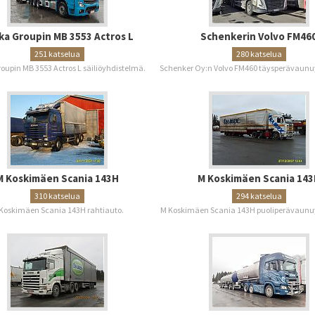
ka Groupin MB 3553 Actros L
Schenkerin Volvo FM46
251 katselua
280 katselua
oupin MB 3553 Actros L säiliöyhdistelmä.
Schenker Oy:n Volvo FM460 täysperävaunu
M Koskimäen Scania 143H
M Koskimäen Scania 143
310 katselua
294 katselua
Koskimäen Scania 143H rahtiauto.
M Koskimäen Scania 143H puoliperävaunu