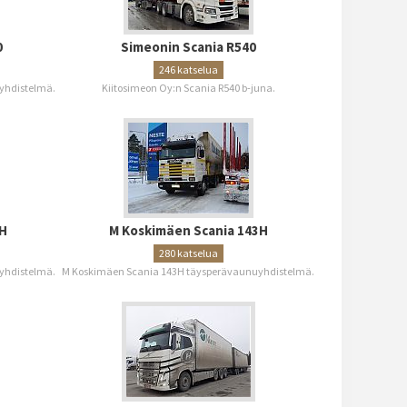
0
Simeonin Scania R540
246 katselua
yhdistelmä.
Kiitosimeon Oy:n Scania R540 b-juna.
H
M Koskimäen Scania 143H
280 katselua
yhdistelmä.
M Koskimäen Scania 143H täysperävaunuyhdistelmä.