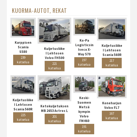
KUORMA-AUTOT, REKAT
Ko-Pa
Karppisen
Logisticsin
Kuljetusliike
Scania
Kuljetusliike
Iveco X-
I Lehtosen
S580
I Lehtosen
Way 570
Scania 560R
239
Volvo FH500
197
217
katselua
221
katselua
katselua
katselua
Keski-
Kuljetusliike
Suomen
Koneharjun
I Lehtosen
Ketokuljetuksen
Metsä
Volvo FL7
Scania 560R
MB 2653 Actros L
kympin
167
225
Volvo
201
katselua
katselua
FM460
katselua
191
katselua