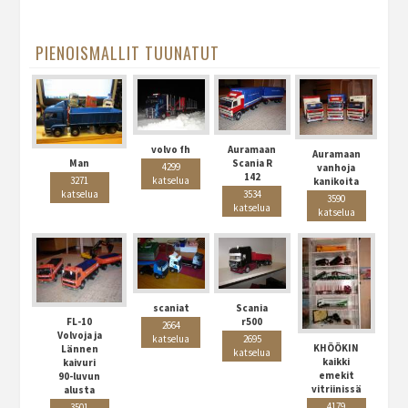
PIENOISMALLIT TUUNATUT
volvo fh
Auramaan
Auramaan
Man
Scania R
4299
vanhoja
142
3271
katselua
kanikoita
katselua
3534
3590
katselua
katselua
scaniat
Scania
FL-10
r500
2664
Volvoja ja
katselua
2695
KHÖÖKIN
Lännen
katselua
kaikki
kaivuri
emekit
90-luvun
vitriinissä
alusta
4179
3501