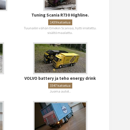
Tuning Scania R730 Highline.
1439 katselua
Tuunailin vähän Emekin Scaniaa, hytti irroitettu.
sisältö maalattu.
VOLVO battery ja teho energy drink
3347 katselua
Juoma autot..