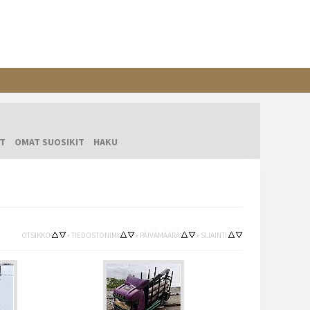
T
OMAT SUOSIKIT
HAKU
OTSIKKO
•
TIEDOSTONIMI
•
PÄIVÄMÄÄRÄ
•
SIJAINTI