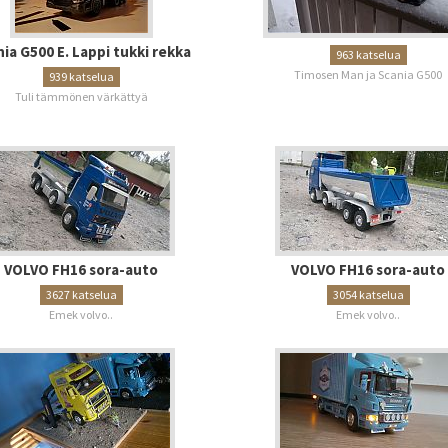
ia G500 E. Lappi tukki rekka
963 katselua
Timosen Man ja Scania G500
939 katselua
Tuli tämmönen värkättyä
VOLVO FH16 sora-auto
VOLVO FH16 sora-auto
3627 katselua
3054 katselua
Emek volvo..
Emek volvo..