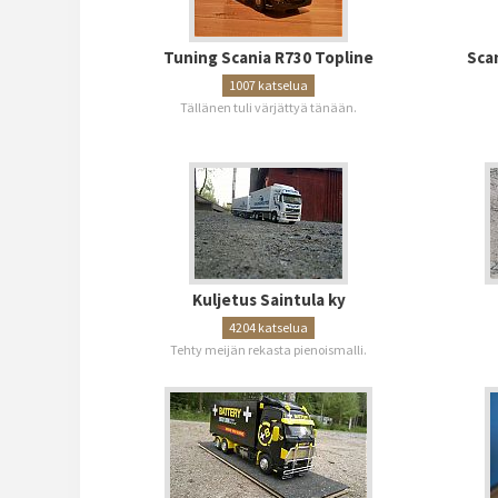
Tuning Scania R730 Topline
Scan
1007 katselua
Tällänen tuli värjättyä tänään.
Kuljetus Saintula ky
4204 katselua
Tehty meijän rekasta pienoismalli.