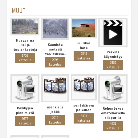
MUUT
Husgvarna
Juurikas
Kaunista
340 ja
kasa
metsää
tuulenkaatoja
Perkins
2545
talviasussa..
1702
käynnistyy
katselua
2096
katselua
3462
katselua
katselua
sontakärryn
mönkiällä
Pölkkyjen
Rehuntekoa
poikanen
jäällä
pienimistä
omatekoisella
3303
2219
silppurilla
3677
katselua
katselua
katselua
4831
katselua