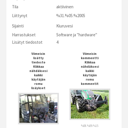
Tila
aktiivinen
Liittynyt
%31.%05.%2005
Sijainti
Kiuruvesi
Harrastukset
Software ja "hardware"
Lisätyt tiedostot
4
Viimeisin
Viimeisin
lisätty
kommentti
tiedosto
Klikkaa
Klikkaa
nähdäksesi
nähdäksesi
kaikki
kaikki
käytäjän
käytäjän
romu
romu
kommentit
lisäykset
%08.%09.%15