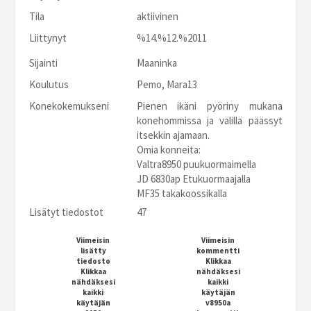
Tila
aktiivinen
Liittynyt
%14.%12.%2011
Sijainti
Maaninka
Koulutus
Pemo, Mara13
Konekokemukseni
Pienen ikäni pyöriny mukana
konehommissa ja välillä päässyt
itsekkin ajamaan.
Omia konneita:
Valtra8950 puukuormaimella
JD 6830ap Etukuormaajalla
MF35 takakoossikalla
Lisätyt tiedostot
47
Viimeisin
Viimeisin
lisätty
kommentti
tiedosto
Klikkaa
Klikkaa
nähdäksesi
nähdäksesi
kaikki
kaikki
käytäjän
käytäjän
v8950a