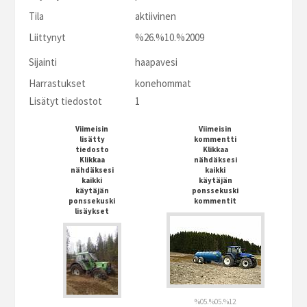
Tila
aktiivinen
Liittynyt
%26.%10.%2009
Sijainti
haapavesi
Harrastukset
konehommat
Lisätyt tiedostot
1
Viimeisin
Viimeisin
lisätty
kommentti
tiedosto
Klikkaa
Klikkaa
nähdäksesi
nähdäksesi
kaikki
kaikki
käytäjän
käytäjän
ponssekuski
ponssekuski
kommentit
lisäykset
%05.%05.%12