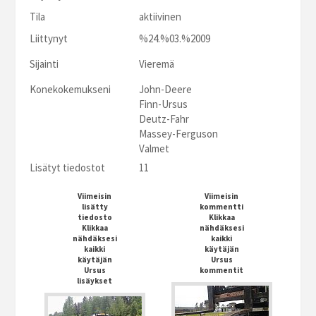
Tila
aktiivinen
Liittynyt
%24.%03.%2009
Sijainti
Vieremä
Konekokemukseni
John-Deere
Finn-Ursus
Deutz-Fahr
Massey-Ferguson
Valmet
Lisätyt tiedostot
11
Viimeisin
Viimeisin
lisätty
kommentti
tiedosto
Klikkaa
Klikkaa
nähdäksesi
nähdäksesi
kaikki
kaikki
käytäjän
käytäjän
Ursus
Ursus
kommentit
lisäykset