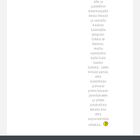
alle, ja
painettiin
kuormaajalla
keula ilmaan
ja samalla
kauhan
käännöllä
ylöspäin.
Oikesi se
hieman,
mutta
vääntyikin
kyllä lisää
tuosta
tyvestä.. Liekö
mitään perää,
että
kylmiltään
painaisi
piikin kovaan
jännitykseen
ja siihen
paukuttais
lekalla niin
että
viipurinkirkko
vilikkaa ..