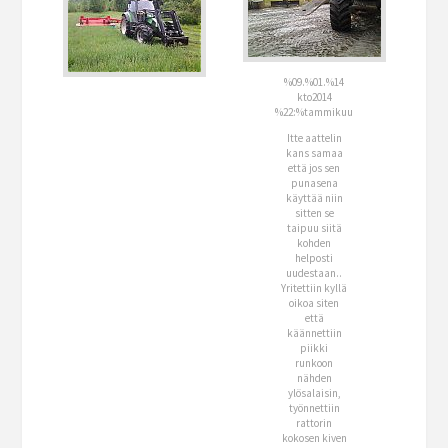
%09.%01.%14
kto2014
%22:%tammikuu
Itte aattelin
kans samaa
että jos sen
punasena
käyttää niin
sitten se
taipuu siitä
kohden
helposti
uudestaan..
Yritettiin kyllä
oikoa siten
että
käännettiin
piikki
runkoon
nähden
ylösalaisin,
työnnettiin
rattorin
kokosen kiven