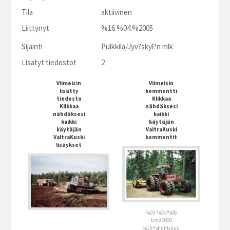
Tila
aktiivinen
Liittynyt
%16.%04.%2005
Sijainti
Pulkkila/Jyv?skyl?n mlk
Lisätyt tiedostot
2
Viimeisin
Viimeisin
lisätty
kommentti
tiedosto
Klikkaa
Klikkaa
nähdäksesi
nähdäksesi
kaikki
kaikki
käytäjän
käytäjän
ValtraKuski
ValtraKuski
kommentit
lisäykset
%03.%04.%06
kma2006
%15:%huhtikuu