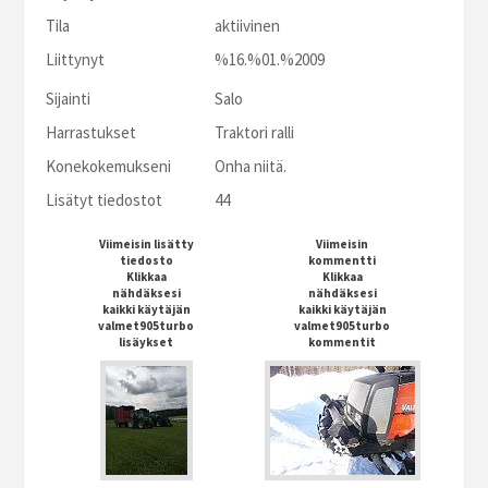
Tila
aktiivinen
Liittynyt
%16.%01.%2009
Sijainti
Salo
Harrastukset
Traktori ralli
Konekokemukseni
Onha niitä.
Lisätyt tiedostot
44
Viimeisin lisätty
Viimeisin
tiedosto
kommentti
Klikkaa
Klikkaa
nähdäksesi
nähdäksesi
kaikki käytäjän
kaikki käytäjän
valmet905turbo
valmet905turbo
lisäykset
kommentit