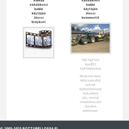
Klikkaa
nähdäksesi
nähdäksesi
kaikki
kaikki
käytäjän
käytäjän
Jönssi
Jönssi
kommentit
lisäykset
%01.%02.%13
kpe2013
%14:%helmikuu
No joo niin meni,
itellä vaan ollut
just noi
kytkentämassat
tarkastelun
alla, niin tuli
innostuttua sitä
tässäkin
pohtimaan.
© 2003-2023 POTTUPELLOSSA.FI