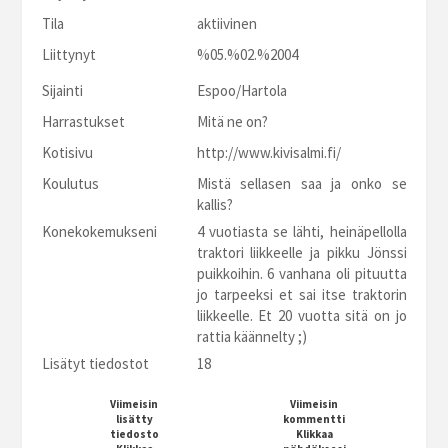
Tila
aktiivinen
Liittynyt
%05.%02.%2004
Sijainti
Espoo/Hartola
Harrastukset
Mitä ne on?
Kotisivu
http://www.kivisalmi.fi/
Koulutus
Mistä sellasen saa ja onko se
kallis?
Konekokemukseni
4 vuotiasta se lähti, heinäpellolla
traktori liikkeelle ja pikku Jönssi
puikkoihin. 6 vanhana oli pituutta
jo tarpeeksi et sai itse traktorin
liikkeelle. Et 20 vuotta sitä on jo
rattia käännelty ;)
Lisätyt tiedostot
18
Viimeisin
Viimeisin
lisätty
kommentti
tiedosto
Klikkaa