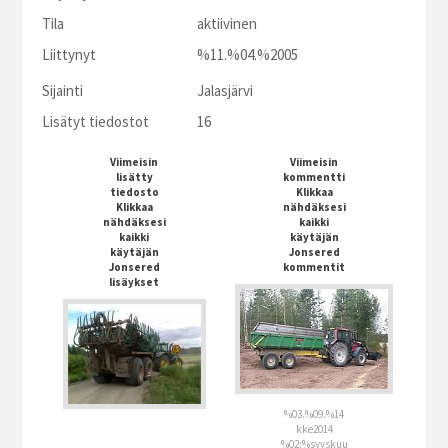
Tila
aktiivinen
Liittynyt
%11.%04.%2005
Sijainti
Jalasjärvi
Lisätyt tiedostot
16
Viimeisin
Viimeisin
lisätty
kommentti
tiedosto
Klikkaa
Klikkaa
nähdäksesi
nähdäksesi
kaikki
kaikki
käytäjän
käytäjän
Jonsered
Jonsered
kommentit
lisäykset
%03.%09.%14
kke2014
%02:%syyskuu