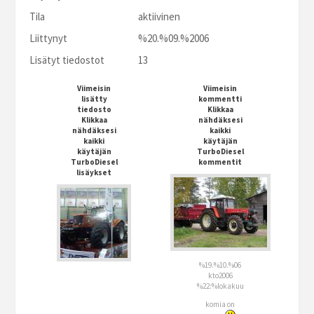
Tila
aktiivinen
Liittynyt
%20.%09.%2006
Lisätyt tiedostot
13
Viimeisin
Viimeisin
lisätty
kommentti
tiedosto
Klikkaa
Klikkaa
nähdäksesi
nähdäksesi
kaikki
kaikki
käytäjän
käytäjän
TurboDiesel
TurboDiesel
kommentit
lisäykset
%19.%10.%06
kto2006
%22:%lokakuu
komia on