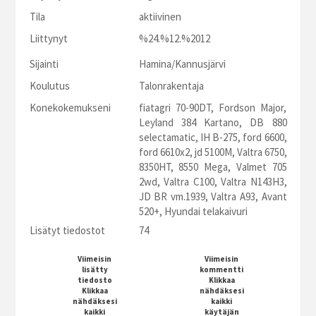
Tila
aktiivinen
Liittynyt
%24.%12.%2012
Sijainti
Hamina/Kannusjärvi
Koulutus
Talonrakentaja
Konekokemukseni
fiatagri 70-90DT, Fordson Major,
Leyland 384 Kartano, DB 880
selectamatic, IH B-275, ford 6600,
ford 6610x2, jd 5100M, Valtra 6750,
8350HT, 8550 Mega, Valmet 705
2wd, Valtra C100, Valtra N143H3,
JD BR vm.1939, Valtra A93, Avant
520+, Hyundai telakaivuri
Lisätyt tiedostot
74
Viimeisin
Viimeisin
lisätty
kommentti
tiedosto
Klikkaa
Klikkaa
nähdäksesi
nähdäksesi
kaikki
kaikki
käytäjän